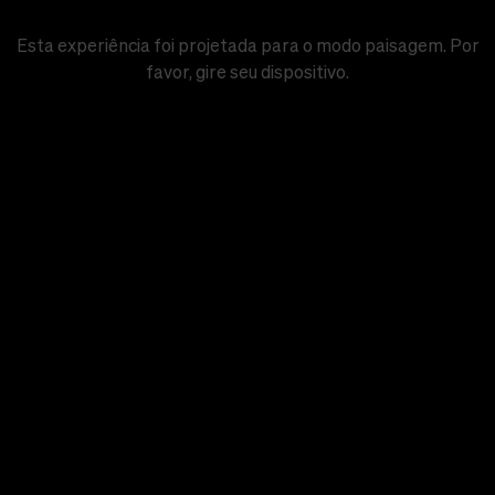
Quando esse congelamento de gastos terminar:
A
rainha
Esta experiência foi projetada para o modo paisagem. Por
Graciete
Bolsonaro
teria
favor, gire seu dispositivo.
estará
terá 80
120
aposentada.
anos.
anos.
CONTINUAR